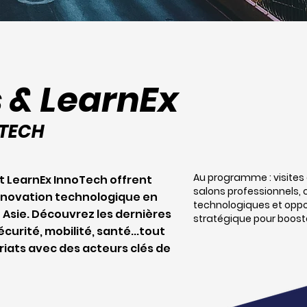
 & LearnEx
OTECH
Au programme : visites 
t LearnEx InnoTech offrent
salons professionnels,
nnovation technologique en
technologiques et opp
 Asie. Découvrez les dernières
stratégique pour boost
curité, mobilité, santé...tout
iats avec des acteurs clés de