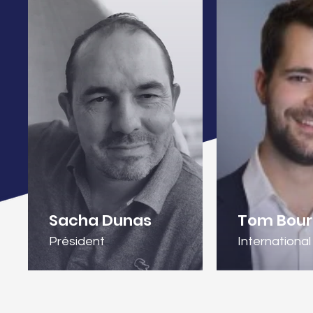
Sacha Dunas
Tom Bour
Président
International