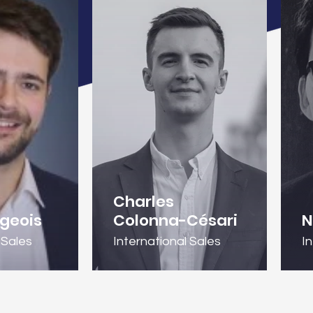
Charles
geois
Colonna-Césari
N
 Sales
International Sales
I